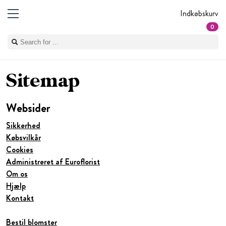
Indkøbskurv
0
Sitemap
Websider
Sikkerhed
Købsvilkår
Cookies
Administreret af Euroflorist
Om os
Hjælp
Kontakt
Bestil blomster